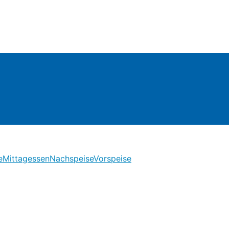
e
Mittagessen
Nachspeise
Vorspeise