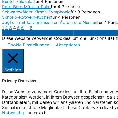
Bunter Feldsalat
für 4 Personen
Rote-Bete-Möhren-Salat
für 4 Personen
Schwarzwälder-Kirsch-Symphonie
für 8 Personen
Schoko-Rotwein-Kuchen
für 4 Personen
Joghurt mit karamellisierten Äpfeln und Nüssen
für 4 Per
1
2
3
4
5
6
…
8
Impressum
|
Datenschutzerklärung
|
Ansprechpartner
Diese Website verwendet Cookies, um die Funktionalität z
Cookie Einstellungen
Akzeptieren
Schließen
Privacy Overview
Diese Website verwendet Cookies, um Ihre Erfahrung zu v
kategorisiert werden, in Ihrem Browser gespeichert, da s
Drittanbietern, mit denen wir analysieren und verstehen 
Sie haben auch die Möglichkeit, diese Cookies zu deaktiv
Notwendig
immer aktiv