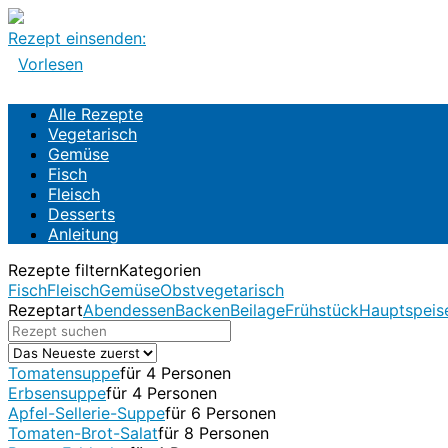
Rezept einsenden:
Vorlesen
Alle Rezepte
Alle Rezepte
Vegetarisch
Vegetarisch
Gemüse
Gemüse
Fisch
Fisch
Fleisch
Fleisch
Desserts
Desserts
Anleitung
Anleitung
Rezepte filtern
Kategorien
Fisch
Fleisch
Gemüse
Obst
vegetarisch
Rezeptart
Abendessen
Backen
Beilage
Frühstück
Hauptspeis
Tomatensuppe
für 4 Personen
Erbsensuppe
für 4 Personen
Apfel-Sellerie-Suppe
für 6 Personen
Tomaten-Brot-Salat
für 8 Personen