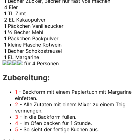
1
Becher
Zucker, Becher nur fast voll machen
4
Eier
1
TL
Zimt
2
EL
Kakaopulver
1
Päckchen
Vanillezucker
1 ½
Becher
Mehl
1
Päckchen
Backpulver
1
kleine
Flasche Rotwein
1
Becher
Schokostreusel
1
EL
Margarine
für 4 Personen
Zubereitung:
1
- Backform mit einem Papiertuch mit Margarine
einfetten.
2
- Alle Zutaten mit einem Mixer zu einem Teig
vermengen.
3
- In die Backform füllen.
4
- Im Ofen backen für 1 Stunde.
5
- So sieht der fertige Kuchen aus.