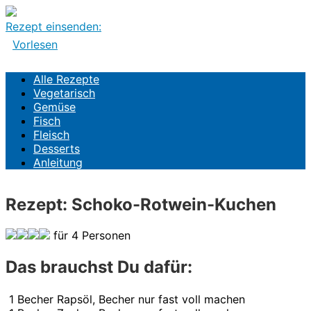
Rezept einsenden:
Vorlesen
Alle Rezepte
Alle Rezepte
Vegetarisch
Vegetarisch
Gemüse
Gemüse
Fisch
Fisch
Fleisch
Fleisch
Desserts
Desserts
Anleitung
Anleitung
Rezept: Schoko-Rotwein-Kuchen
für 4 Personen
Das brauchst Du dafür:
1
Becher
Rapsöl, Becher nur fast voll machen